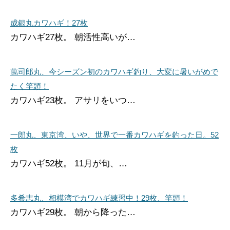
成銀丸カワハギ！27枚
カワハギ27枚。 朝活性高いが…
萬司郎丸、今シーズン初のカワハギ釣り、大変に暑いがめで
たく竿頭！
カワハギ23枚。 アサリをいつ…
一郎丸、東京湾、いや、世界で一番カワハギを釣った日。52
枚
カワハギ52枚。 11月が旬、…
多希志丸、相模湾でカワハギ練習中！29枚、竿頭！
カワハギ29枚。 朝から降った…