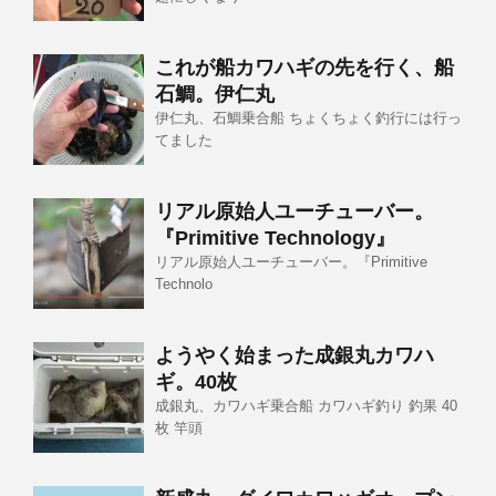
これが船カワハギの先を行く、船
石鯛。伊仁丸
伊仁丸、石鯛乗合船 ちょくちょく釣行には行っ
てました
リアル原始人ユーチューバー。
『Primitive Technology』
リアル原始人ユーチューバー。『Primitive
Technolo
ようやく始まった成銀丸カワハ
ギ。40枚
成銀丸、カワハギ乗合船 カワハギ釣り 釣果 40
枚 竿頭