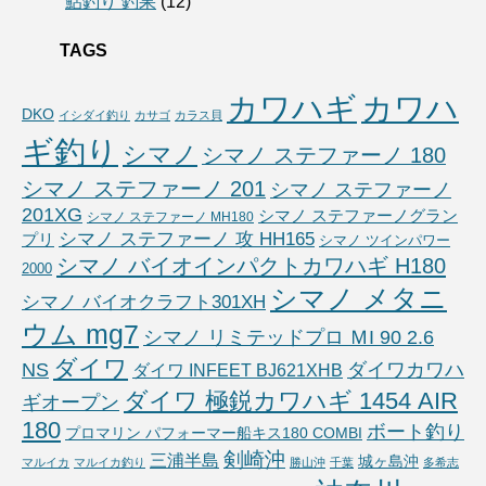
鮎釣り 釣果
(12)
TAGS
カワハギ
カワハ
DKO
イシダイ釣り
カサゴ
カラス貝
ギ釣り
シマノ
シマノ ステファーノ 180
シマノ ステファーノ 201
シマノ ステファーノ
201XG
シマノ ステファーノグラン
シマノ ステファーノ MH180
シマノ ステファーノ 攻 HH165
プリ
シマノ ツインパワー
シマノ バイオインパクトカワハギ H180
2000
シマノ メタニ
シマノ バイオクラフト301XH
ウム mg7
シマノ リミテッドプロ ＭI 90 2.6
ダイワ
NS
ダイワカワハ
ダイワ INFEET BJ621XHB
ダイワ 極鋭カワハギ 1454 AIR
ギオープン
180
ボート釣り
プロマリン パフォーマー船キス180 COMBI
剣崎沖
三浦半島
城ヶ島沖
マルイカ
マルイカ釣り
勝山沖
千葉
多希志