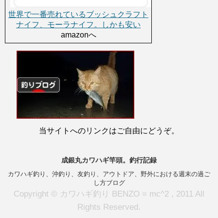
世界で一番売れているブッシュクラフト
ナイフ、モーラナイフ。しかも安い
amazonへ
当サイトへのリンクはご自由にどうぞ。
成銀丸カワハギ竿頭。釣行記録
カワハギ釣り、沖釣り、友釣り、アウトドア、野外における週末の過ご
し方ブログ
Copyright © カワハギ釣り BENZO = mc^2 , 2011 All
Rights Reserved.