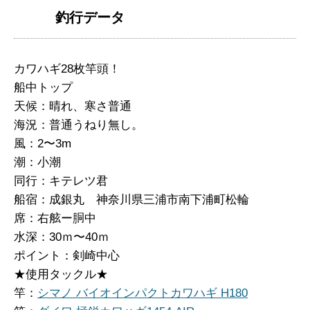
釣行データ
カワハギ28枚竿頭！
船中トップ
天候：晴れ、寒さ普通
海況：普通うねり無し。
風：2〜3m
潮：小潮
同行：キテレツ君
船宿：成銀丸 神奈川県三浦市南下浦町松輪
席：右舷ー胴中
水深：30ｍ〜40ｍ
ポイント：剣崎中心
★使用タックル★
竿：
シマノ バイオインパクトカワハギ H180