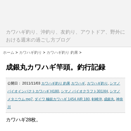
カワハギ釣り、沖釣り、友釣り、アウトドア、野外に
おける週末の過ごし方ブログ
ホーム
>
カワハギ釣り
>
カワハギ釣り 釣果
>
成銀丸カワハギ竿頭。釣行記録
公開日：
2011/11/03
カワハギ釣り 釣果
カワハギ
,
カワハギ釣り
,
シマノ
バイオインパクトカワハギ H180
,
シマノ バイオクラフト301XH
,
シマノ
メタニウム mg7
,
ダイワ 極鋭カワハギ 1454 AIR 180
,
剣崎沖
,
成銀丸
,
神奈
川
カワハギ28枚。