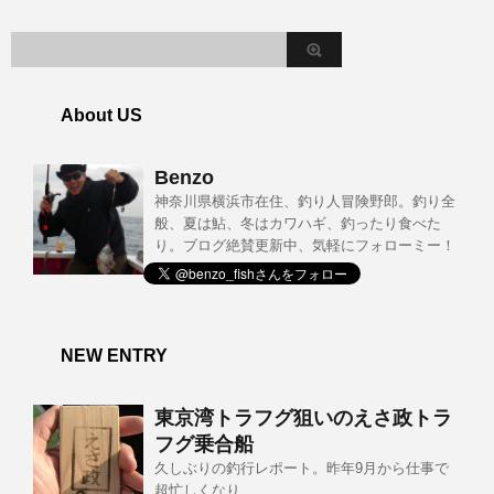
About US
Benzo
神奈川県横浜市在住、釣り人冒険野郎。釣り全
般、夏は鮎、冬はカワハギ、釣ったり食べた
り。ブログ絶賛更新中、気軽にフォローミー！
NEW ENTRY
東京湾トラフグ狙いのえさ政トラ
フグ乗合船
久しぶりの釣行レポート。昨年9月から仕事で
超忙しくなり