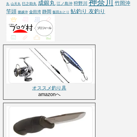
神奈川
成銀丸
竹岡沖
狩野川
江ノ島沖
巳之助丸
丸
山天丸
鮎釣り 友釣り
竿頭
静岡
金田湾
腰越沖
飯田おとり
オススメ釣り具
amazonへ