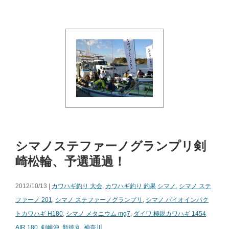
シマノステファーノグランプリ剣
崎松輪、予選通過！
2012/10/13 |
カワハギ釣り 大会
,
カワハギ釣り 釣果
シマノ
,
シマノ ステ
ファーノ 201
,
シマノ ステファーノグランプリ
,
シマノ バイオインパク
トカワハギ H180
,
シマノ メタニウム mg7
,
ダイワ 極鋭カワハギ 1454
AIR 180
,
剣崎沖
,
新徳丸
,
神奈川