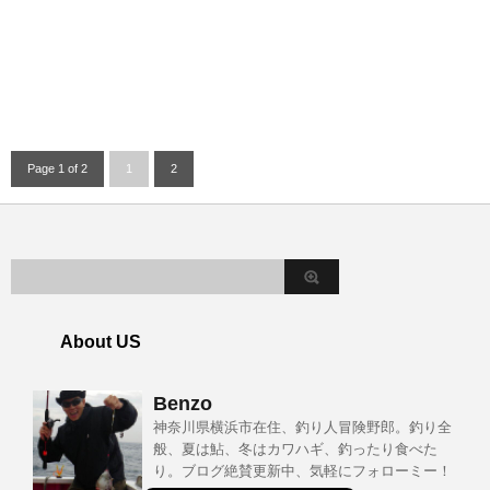
Page 1 of 2
1
2
About US
Benzo
神奈川県横浜市在住、釣り人冒険野郎。釣り全
般、夏は鮎、冬はカワハギ、釣ったり食べた
り。ブログ絶賛更新中、気軽にフォローミー！