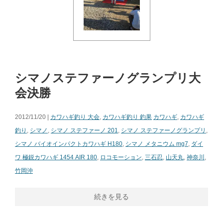
シマノステファーノグランプリ大
会決勝
2012/11/20 |
カワハギ釣り 大会
,
カワハギ釣り 釣果
カワハギ
,
カワハギ
釣り
,
シマノ
,
シマノ ステファーノ 201
,
シマノ ステファーノグランプリ
,
シマノ バイオインパクトカワハギ H180
,
シマノ メタニウム mg7
,
ダイ
ワ 極鋭カワハギ 1454 AIR 180
,
ロコモーション
,
三石忍
,
山天丸
,
神奈川
,
竹岡沖
続きを見る