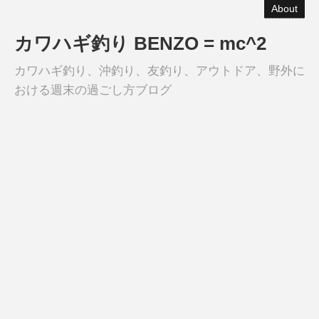
About
カワハギ釣り BENZO = mc^2
カワハギ釣り、沖釣り、友釣り、アウトドア、野外に
おける週末の過ごし方ブログ