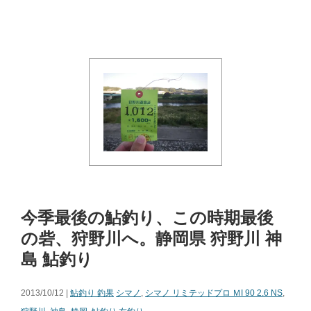
今季最後の鮎釣り、この時期最後
の砦、狩野川へ。静岡県 狩野川 神
島 鮎釣り
2013/10/12 |
鮎釣り 釣果
シマノ
,
シマノ リミテッドプロ ＭI 90 2.6 NS
,