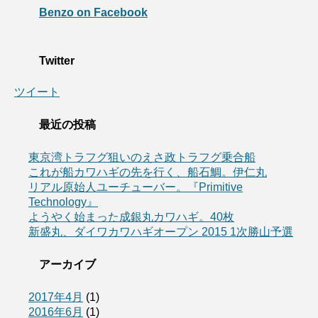
Benzo on Facebook
Twitter
ツイート
最近の投稿
東京湾トラフグ狙いのえさ政トラフグ乗合船
これが船カワハギの先を行く、船石鯛。伊仁丸
リアル原始人ユーチューバー。『Primitive
Technology』
ようやく始まった成銀丸カワハギ。40枚
新盛丸、ダイワカワハギオープン 2015 1次勝山予選
アーカイブ
2017年4月
(1)
2016年6月
(1)