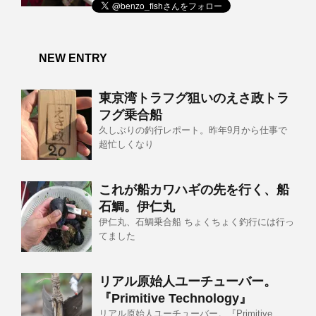
NEW ENTRY
東京湾トラフグ狙いのえさ政トラ
フグ乗合船
久しぶりの釣行レポート。昨年9月から仕事で
超忙しくなり
これが船カワハギの先を行く、船
石鯛。伊仁丸
伊仁丸、石鯛乗合船 ちょくちょく釣行には行っ
てました
リアル原始人ユーチューバー。
『Primitive Technology』
リアル原始人ユーチューバー。『Primitive