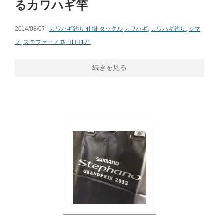
るカワハギ竿
2014/08/07 |
カワハギ釣り 仕掛 タックル
カワハギ
,
カワハギ釣り
,
シマ
ノ
,
ステファーノ 攻 HHH171
続きを見る