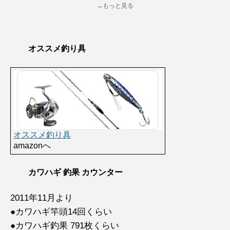
→もっと見る
オススメ釣り具
オススメ釣り具
amazonへ
カワハギ 釣果 カウンター
2011年11月より
●カワハギ竿頭14回くらい
●カワハギ釣果 791枚くらい