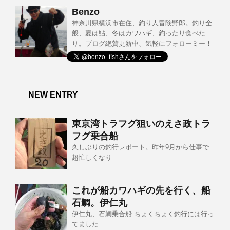
Benzo
神奈川県横浜市在住、釣り人冒険野郎。釣り全
般、夏は鮎、冬はカワハギ、釣ったり食べた
り。ブログ絶賛更新中、気軽にフォローミー！
NEW ENTRY
東京湾トラフグ狙いのえさ政トラ
フグ乗合船
久しぶりの釣行レポート。昨年9月から仕事で
超忙しくなり
これが船カワハギの先を行く、船
石鯛。伊仁丸
伊仁丸、石鯛乗合船 ちょくちょく釣行には行っ
てました