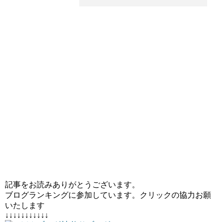
記事をお読みありがとうございます。
ブログランキングに参加しています。クリックの協力お願
いたします
↓↓↓↓↓↓↓↓↓↓↓