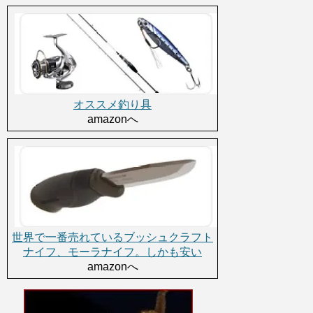
オススメ釣り具
amazonへ
世界で一番売れているブッシュクラフト
ナイフ、モーラナイフ。しかも安い
amazonへ