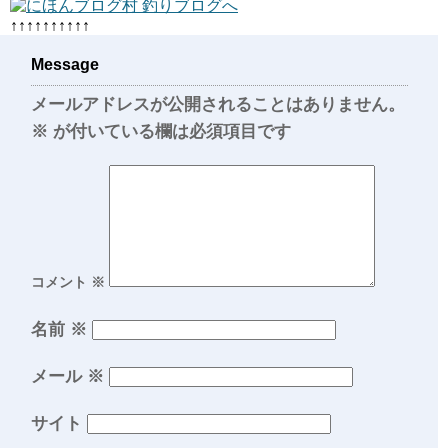
↑↑↑↑↑↑↑↑↑↑
Message
メールアドレスが公開されることはありません。
※
が付いている欄は必須項目です
コメント
※
名前
※
メール
※
サイト