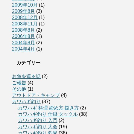
2009年10月
(1)
2009年8月
(3)
2008年12月
(1)
2008年11月
(1)
2008年8月
(2)
2006年8月
(1)
2004年8月
(2)
2004年4月
(1)
カテゴリー
お魚を巡る話
(2)
ご報告
(4)
その他
(1)
アウトドア・キャンプ
(4)
カワハギ釣り
(87)
カワハギ 料理 締め方 捌き方
(2)
カワハギ釣り 仕掛 タックル
(38)
カワハギ釣り 入門
(2)
カワハギ釣り 大会
(19)
カワハギ釣り 釣果
(36)