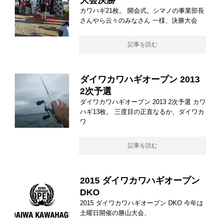
カワハギ21枚。 開会式。シマノの事業部長
さんやら云々のみなさん 一様、決勝大会
記事を読む
ダイワカワハギオープン 2013
2次予選
ダイワカワハギオープン 2013 2次予選 カワ
ハギ13枚。 三度目の正直なるか、ダイワカ
ワ
記事を読む
2015 ダイワカワハギオープン
DKO
2015 ダイワカワハギオープン DKO 今年は
土曜日開催の勝山大会、