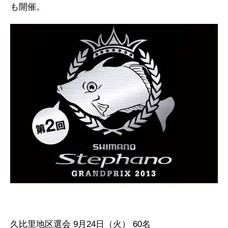
も開催。
久比里地区選会 9月24日（火） 60名