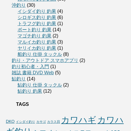
沖釣り
(30)
イシダイ釣り 釣果
(4)
シロギス釣り 釣果
(6)
トラフグ釣り 釣果
(1)
ボート釣り 釣果
(14)
マゴチ釣り 釣果
(2)
マルイカ釣り 釣果
(3)
ヤリイカ釣り 釣果
(1)
船釣り 仕掛 タックル
(8)
釣り・アウトドア スマホアプリ
(2)
釣り初心者・入門
(1)
雑誌 書籍 DVD Web
(5)
鮎釣り
(14)
鮎釣り 仕掛 タックル
(2)
鮎釣り 釣果
(12)
TAGS
カワハギ
カワハ
DKO
イシダイ釣り
カサゴ
カラス貝