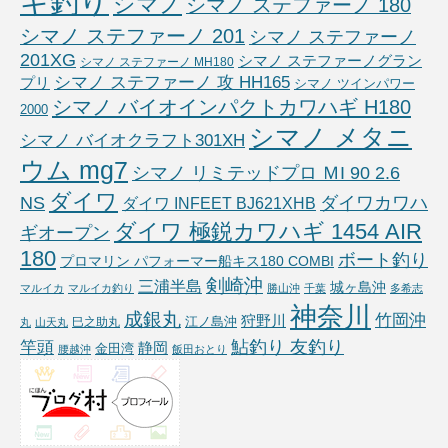
ギ釣り
シマノ
シマノ ステファーノ 180
シマノ ステファーノ 201
シマノ ステファーノ
201XG
シマノ ステファーノグラン
シマノ ステファーノ MH180
シマノ ステファーノ 攻 HH165
プリ
シマノ ツインパワー
シマノ バイオインパクトカワハギ H180
2000
シマノ メタニ
シマノ バイオクラフト301XH
ウム mg7
シマノ リミテッドプロ ＭI 90 2.6
ダイワ
NS
ダイワカワハ
ダイワ INFEET BJ621XHB
ダイワ 極鋭カワハギ 1454 AIR
ギオープン
180
ボート釣り
プロマリン パフォーマー船キス180 COMBI
剣崎沖
三浦半島
城ヶ島沖
マルイカ
マルイカ釣り
勝山沖
千葉
多希志
神奈川
成銀丸
竹岡沖
狩野川
江ノ島沖
巳之助丸
丸
山天丸
鮎釣り 友釣り
竿頭
静岡
金田湾
腰越沖
飯田おとり