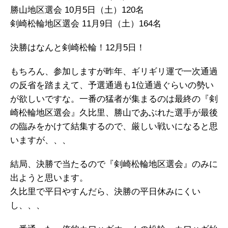
勝山地区選会 10月5日（土）120名
剣崎松輪地区選会 11月9日（土）164名
決勝はなんと剣崎松輪！12月5日！
もちろん、参加しますが昨年、ギリギリ運で一次通過
の反省を踏まえて、予選通過も1位通過ぐらいの勢い
が欲しいですな。一番の猛者が集まるのは最終の『剣
崎松輪地区選会』久比里、勝山であぶれた選手が最後
の臨みをかけて結集するので、厳しい戦いになると思
いますが、、、
結局、決勝で当たるので『剣崎松輪地区選会』のみに
出ようと思います。
久比里で平日やすんだら、決勝の平日休みにくい
し、、、