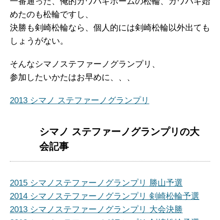
一番通った、俺的カワハギホームの松輪、カワハギ始
めたのも松輪ですし、
決勝も剣崎松輪なら、個人的には剣崎松輪以外出ても
しょうがない。
そんなシマノステファーノグランプリ、
参加したいかたはお早めに、、、
2013 シマノ ステファーノグランプリ
シマノ ステファーノグランプリの大
会記事
2015 シマノステファーノグランプリ 勝山予選
2014 シマノステファーノグランプリ 剣崎松輪予選
2013 シマノステファーノグランプリ 大会決勝