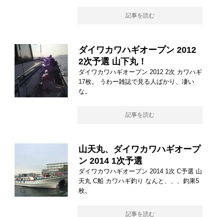
記事を読む
ダイワカワハギオープン 2012
2次予選 山下丸！
ダイワカワハギオープン 2012 2次 カワハギ
17枚。 うわー雑誌で見る人ばかり、凄い
な。
記事を読む
山天丸、ダイワカワハギオープ
ン 2014 1次予選
ダイワカワハギオープン 2014 1次 C予選 山
天丸 C船 カワハギ釣り なんと、、、釣果5
枚。
記事を読む