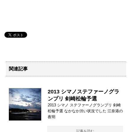
関連記事
2013 シマノステファーノグラ
ンプリ 剣崎松輪予選
2013 シマノ ステファーノグランプリ 剣崎
松輪予選 なかなか渋い状況でした 江奈港の
夜明
記事を読む