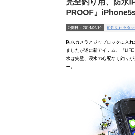
完全釣り用、防水iPh
PROOF』iPhon
公開日：
2014/06/10
船釣り 仕掛 タ
防水カメラとジップロックに入れた
ましたが遂に新アイテム、『LIFE PR
水は完璧、浸水の心配なく釣りが
ー。