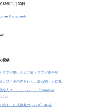
013年11月30日
zo on Facebook
ter
の投稿
トラフグ狙いのえさ政トラフグ乗合船
船カワハギの先を行く、船石鯛。伊仁丸
始人ユーチューバー。『Primitive
logy』
く始まった成銀丸カワハギ。40枚