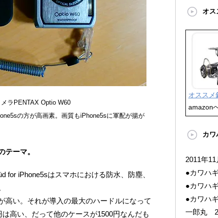
オス
オススメ
メラPENTAX Optio W60
amazon
one5sの方が高画素。画質もiPhone5sに軍配が揚が
カワ
のテーマ。
2011年1
●カワハ
üd for iPhone5sはスマホにおける防水、防塵、
●カワハギ
。
●カワハギ
が高い。それが導入の最大のハードルになって
一郎丸 2
円は高い、だって他のケースが1500円なんだも