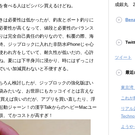
成銀丸 2
を食べる人はビシバシ買えるけどね。
きは必要性は低かったが、釣友とボート釣りに
Ben
必要性が高くなって、値段と必要性のバランス
りは完全自己責任の釣りなので、転覆の際、海
Twit
。ジップロックに入れた非防水iPhoneじゃ心
使われ方をしていて、耐久性が低いだの、心許
ツイート
ね。夏には下半身川に浸かり、時にはずっこけ
でいい加減買わないと不便すぎる。
最近
品ももちろん検討したが、ジップロックの強化版ぽい
東京湾
袋みたいな、お世辞にもカッコイイとは言えな
これが
idを買えば良いのだが、アプリを買い直したり、浮
動ジャーン！の漢字TalkからのヘビーMacユー
リアル原
肢、てかコストが高すぎ！
Techno
ようや