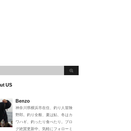
ut US
Benzo
神奈川県横浜市在住、釣り人冒険
野郎。釣り全般、夏は鮎、冬はカ
ワハギ、釣ったり食べたり。ブロ
グ絶賛更新中、気軽にフォローミ