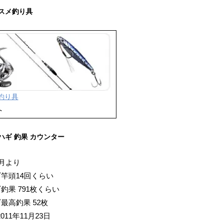
スメ釣り具
釣り具
へ
ハギ 釣果 カウンター
1月より
ギ竿頭14回くらい
釣果 791枚くらい
最高釣果 52枚
011年11月23日