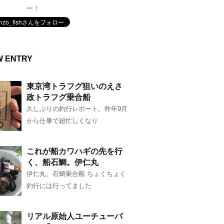
ー！
W ENTRY
東京湾トラフグ狙いのえさ
政トラフグ乗合船
久しぶりの釣行レポート。昨年9月
から仕事で超忙しくなり
これが船カワハギの先を行
く、船石鯛。伊仁丸
伊仁丸、石鯛乗合船 ちょくちょく
釣行には行ってました
リアル原始人ユーチューバ