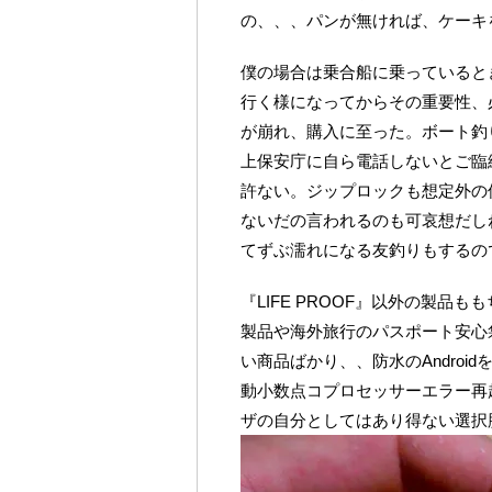
の、、、パンが無ければ、ケーキ
僕の場合は乗合船に乗っていると
行く様になってからその重要性、
が崩れ、購入に至った。ボート釣
上保安庁に自ら電話しないとご臨終
許ない。ジップロックも想定外の
ないだの言われるのも可哀想だし
てずぶ濡れになる友釣りもするの
『LIFE PROOF』以外の製
製品や海外旅行のパスポート安心
い商品ばかり、、防水のAndro
動小数点コプロセッサーエラー再起
ザの自分としてはあり得ない選択