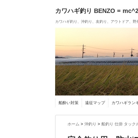
カワハギ釣り BENZO = mc^
カワハギ釣り、沖釣り、友釣り、アウトドア、野
船酔い対策
遠征マップ
カワハギラン
ホーム
>
沖釣り
>
船釣り 仕掛 タック