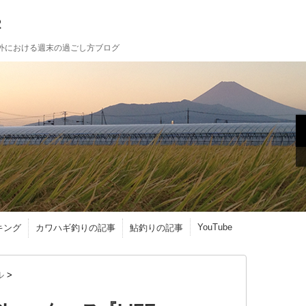
2
外における週末の過ごし方ブログ
YouTube
キング
カワハギ釣りの記事
鮎釣りの記事
ル
>