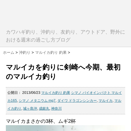
カワハギ釣り、沖釣り、友釣り、アウトドア、野外に
おける週末の過ごし方ブログ
ホーム
>
沖釣り
>
マルイカ釣り 釣果
>
マルイカを釣りに剣崎へ今期、最初
のマルイカ釣り
公開日：
2013/06/23
マルイカ釣り 釣果
シマノ バイオインパクト マルイ
カ165
,
シマノ メタニウム mg7
,
ダイワ ドラゴンシンカー
,
マルイカ
,
マル
イカ釣り
,
城ヶ島沖
,
成銀丸
,
神奈川
マルイカまさかの3杯、ムギ2杯