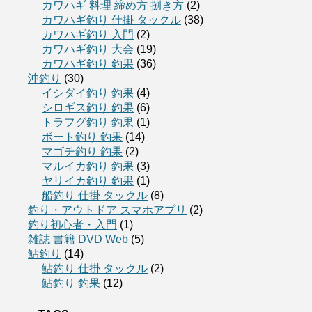
カワハギ 料理 締め方 捌き方
(2)
カワハギ釣り 仕掛 タックル
(38)
カワハギ釣り 入門
(2)
カワハギ釣り 大会
(19)
カワハギ釣り 釣果
(36)
沖釣り
(30)
イシダイ釣り 釣果
(4)
シロギス釣り 釣果
(6)
トラフグ釣り 釣果
(1)
ボート釣り 釣果
(14)
マゴチ釣り 釣果
(2)
マルイカ釣り 釣果
(3)
ヤリイカ釣り 釣果
(1)
船釣り 仕掛 タックル
(8)
釣り・アウトドア スマホアプリ
(2)
釣り初心者・入門
(1)
雑誌 書籍 DVD Web
(5)
鮎釣り
(14)
鮎釣り 仕掛 タックル
(2)
鮎釣り 釣果
(12)