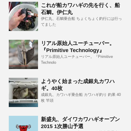
これが船カワハギの先を行く、船
石鯛。伊仁丸
伊仁丸、石鯛乗合船 ちょくちょく釣行には行っ
てました
リアル原始人ユーチューバー。
『Primitive Technology』
リアル原始人ユーチューバー。『Primitive
Technolo
ようやく始まった成銀丸カワハ
ギ。40枚
成銀丸、カワハギ乗合船 カワハギ釣り 釣果 40
枚 竿頭
新盛丸、ダイワカワハギオープン
2015 1次勝山予選