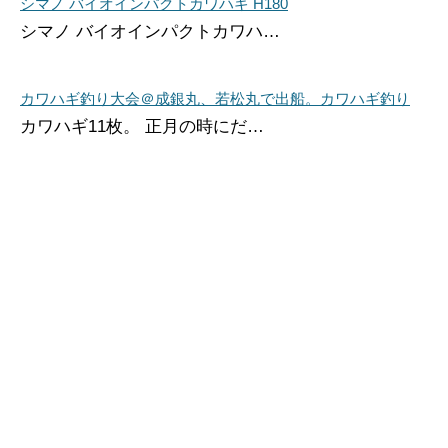
シマノ バイオインパクトカワハギ H180
シマノ バイオインパクトカワハ…
カワハギ釣り大会＠成銀丸、若松丸で出船。カワハギ釣り
カワハギ11枚。 正月の時にだ…