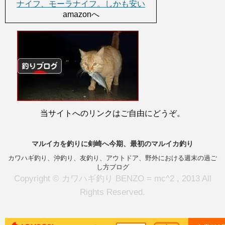
ナイフ、モーラナイフ。しかも安い
amazonへ
当サイトへのリンクはご自由にどうぞ。
マルイカを釣りに剣崎へ今期、最初のマルイカ釣り
カワハギ釣り、沖釣り、友釣り、アウトドア、野外における週末の過ご
し方ブログ
Copyright © カワハギ釣り BENZO = mc^2 , 2013 All
Rights Reserved.