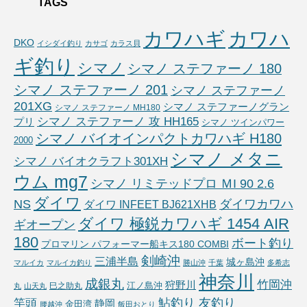
TAGS
カワハギ
カワハ
DKO
イシダイ釣り
カサゴ
カラス貝
ギ釣り
シマノ
シマノ ステファーノ 180
シマノ ステファーノ 201
シマノ ステファーノ
201XG
シマノ ステファーノグラン
シマノ ステファーノ MH180
シマノ ステファーノ 攻 HH165
プリ
シマノ ツインパワー
シマノ バイオインパクトカワハギ H180
2000
シマノ メタニ
シマノ バイオクラフト301XH
ウム mg7
シマノ リミテッドプロ ＭI 90 2.6
ダイワ
NS
ダイワカワハ
ダイワ INFEET BJ621XHB
ダイワ 極鋭カワハギ 1454 AIR
ギオープン
180
ボート釣り
プロマリン パフォーマー船キス180 COMBI
剣崎沖
三浦半島
城ヶ島沖
マルイカ
マルイカ釣り
勝山沖
千葉
多希志
神奈川
成銀丸
竹岡沖
狩野川
江ノ島沖
巳之助丸
丸
山天丸
鮎釣り 友釣り
竿頭
静岡
金田湾
腰越沖
飯田おとり