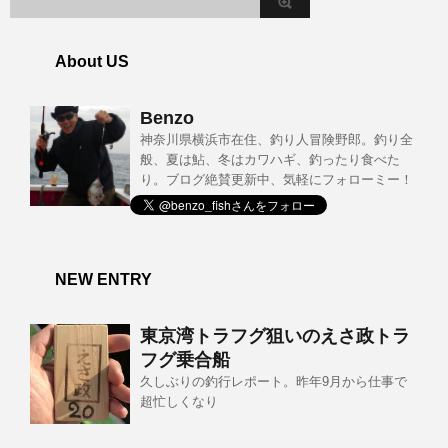
About US
Benzo
神奈川県横浜市在住、釣り人冒険野郎。釣り全
般、夏は鮎、冬はカワハギ、釣ったり食べた
り。ブログ絶賛更新中、気軽にフォローミー！
NEW ENTRY
東京湾トラフグ狙いのえさ政トラ
フグ乗合船
久しぶりの釣行レポート。昨年9月から仕事で
超忙しくなり