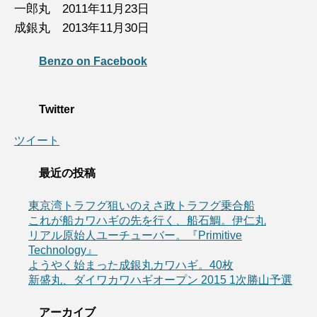
一郎丸 2011年11月23日
成銀丸 2013年11月30日
Benzo on Facebook
Twitter
ツイート
最近の投稿
東京湾トラフグ狙いのえさ政トラフグ乗合船
これが船カワハギの先を行く、船石鯛。伊仁丸
リアル原始人ユーチューバー。『Primitive
Technology』
ようやく始まった成銀丸カワハギ。40枚
新盛丸、ダイワカワハギオープン 2015 1次勝山予選
アーカイブ