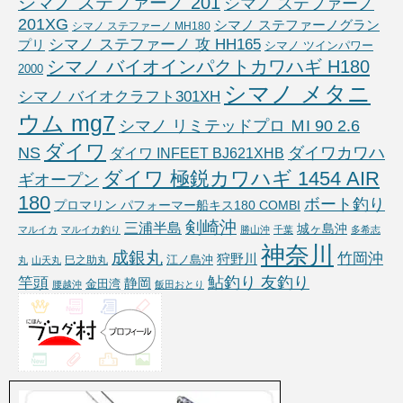
シマノ ステファーノ 201
シマノ ステファーノ
201XG
シマノ ステファーノグラン
シマノ ステファーノ MH180
シマノ ステファーノ 攻 HH165
プリ
シマノ ツインパワー
シマノ バイオインパクトカワハギ H180
2000
シマノ メタニ
シマノ バイオクラフト301XH
ウム mg7
シマノ リミテッドプロ ＭI 90 2.6
ダイワ
NS
ダイワカワハ
ダイワ INFEET BJ621XHB
ダイワ 極鋭カワハギ 1454 AIR
ギオープン
180
ボート釣り
プロマリン パフォーマー船キス180 COMBI
剣崎沖
三浦半島
城ヶ島沖
マルイカ
マルイカ釣り
勝山沖
千葉
多希志
神奈川
成銀丸
竹岡沖
狩野川
江ノ島沖
巳之助丸
丸
山天丸
鮎釣り 友釣り
竿頭
静岡
金田湾
腰越沖
飯田おとり