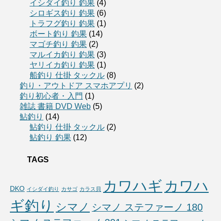
イシダイ釣り 釣果
(4)
シロギス釣り 釣果
(6)
トラフグ釣り 釣果
(1)
ボート釣り 釣果
(14)
マゴチ釣り 釣果
(2)
マルイカ釣り 釣果
(3)
ヤリイカ釣り 釣果
(1)
船釣り 仕掛 タックル
(8)
釣り・アウトドア スマホアプリ
(2)
釣り初心者・入門
(1)
雑誌 書籍 DVD Web
(5)
鮎釣り
(14)
鮎釣り 仕掛 タックル
(2)
鮎釣り 釣果
(12)
TAGS
カワハギ
カワハ
DKO
イシダイ釣り
カサゴ
カラス貝
ギ釣り
シマノ
シマノ ステファーノ 180