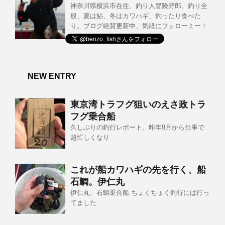
神奈川県横浜市在住、釣り人冒険野郎。釣り全
般、夏は鮎、冬はカワハギ、釣ったり食べた
り。ブログ絶賛更新中、気軽にフォローミー！
NEW ENTRY
東京湾トラフグ狙いのえさ政トラ
フグ乗合船
久しぶりの釣行レポート。昨年9月から仕事で
超忙しくなり
これが船カワハギの先を行く、船
石鯛。伊仁丸
伊仁丸、石鯛乗合船 ちょくちょく釣行には行っ
てました