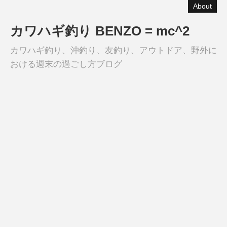
About
カワハギ釣り BENZO = mc^2
カワハギ釣り、沖釣り、友釣り、アウトドア、野外に
おける週末の過ごし方ブログ