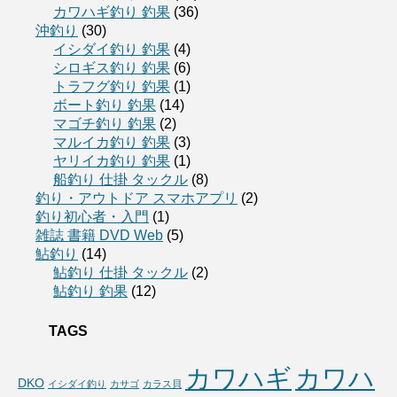
カワハギ釣り 釣果
(36)
沖釣り
(30)
イシダイ釣り 釣果
(4)
シロギス釣り 釣果
(6)
トラフグ釣り 釣果
(1)
ボート釣り 釣果
(14)
マゴチ釣り 釣果
(2)
マルイカ釣り 釣果
(3)
ヤリイカ釣り 釣果
(1)
船釣り 仕掛 タックル
(8)
釣り・アウトドア スマホアプリ
(2)
釣り初心者・入門
(1)
雑誌 書籍 DVD Web
(5)
鮎釣り
(14)
鮎釣り 仕掛 タックル
(2)
鮎釣り 釣果
(12)
TAGS
カワハギ
カワハ
DKO
イシダイ釣り
カサゴ
カラス貝