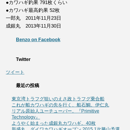
●カワハギ釣果 791枚くらい
●カワハギ最高釣果 52枚
一郎丸 2011年11月23日
成銀丸 2013年11月30日
Benzo on Facebook
Twitter
ツイート
最近の投稿
東京湾トラフグ狙いのえさ政トラフグ乗合船
これが船カワハギの先を行く、船石鯛。伊仁丸
リアル原始人ユーチューバー。『Primitive
Technology』
ようやく始まった成銀丸カワハギ。40枚
新盛丸、ダイワカワハギオープン 2015 1次勝山予選