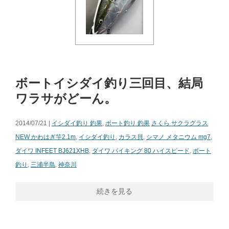
ボートイシダイ釣り三回目、結局
ワラサがどーん。
2014/07/21 |
イシダイ釣り 釣果
,
ボート釣り 釣果
さくら サクラグラス
NEW かわはぎ竿2.1m
,
イシダイ釣り
,
カラス貝
,
シマノ メタニウム mg7
,
ダイワ INFEET BJ621XHB
,
ダイワ バイキング 80 ハイスピード
,
ボート
釣り
,
三浦半島
,
神奈川
続きを見る