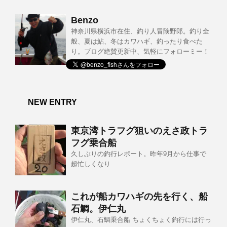
Benzo
神奈川県横浜市在住、釣り人冒険野郎。釣り全
般、夏は鮎、冬はカワハギ、釣ったり食べた
り。ブログ絶賛更新中、気軽にフォローミー！
NEW ENTRY
東京湾トラフグ狙いのえさ政トラ
フグ乗合船
久しぶりの釣行レポート。昨年9月から仕事で
超忙しくなり
これが船カワハギの先を行く、船
石鯛。伊仁丸
伊仁丸、石鯛乗合船 ちょくちょく釣行には行っ