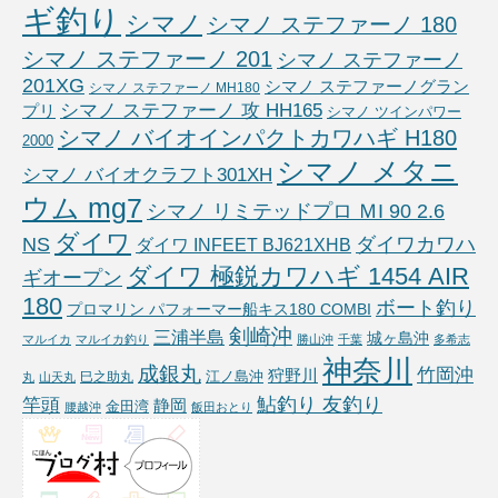
ギ釣り
シマノ
シマノ ステファーノ 180
シマノ ステファーノ 201
シマノ ステファーノ
201XG
シマノ ステファーノグラン
シマノ ステファーノ MH180
シマノ ステファーノ 攻 HH165
プリ
シマノ ツインパワー
シマノ バイオインパクトカワハギ H180
2000
シマノ メタニ
シマノ バイオクラフト301XH
ウム mg7
シマノ リミテッドプロ ＭI 90 2.6
ダイワ
NS
ダイワカワハ
ダイワ INFEET BJ621XHB
ダイワ 極鋭カワハギ 1454 AIR
ギオープン
180
ボート釣り
プロマリン パフォーマー船キス180 COMBI
剣崎沖
三浦半島
城ヶ島沖
マルイカ
マルイカ釣り
勝山沖
千葉
多希志
神奈川
成銀丸
竹岡沖
狩野川
江ノ島沖
巳之助丸
丸
山天丸
鮎釣り 友釣り
竿頭
静岡
金田湾
腰越沖
飯田おとり