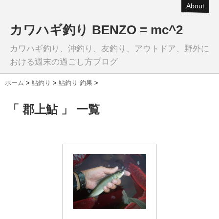
About
カワハギ釣り BENZO = mc^2
カワハギ釣り、沖釣り、友釣り、アウトドア、野外に
おける週末の過ごし方ブログ
ホーム
>
鮎釣り
>
鮎釣り 釣果
>
「 郡上鮎 」 一覧