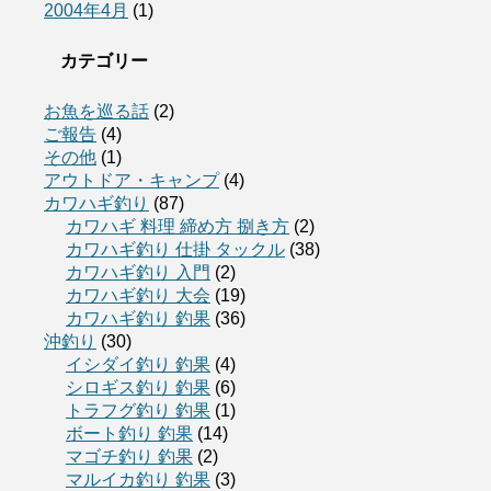
2004年4月
(1)
カテゴリー
お魚を巡る話
(2)
ご報告
(4)
その他
(1)
アウトドア・キャンプ
(4)
カワハギ釣り
(87)
カワハギ 料理 締め方 捌き方
(2)
カワハギ釣り 仕掛 タックル
(38)
カワハギ釣り 入門
(2)
カワハギ釣り 大会
(19)
カワハギ釣り 釣果
(36)
沖釣り
(30)
イシダイ釣り 釣果
(4)
シロギス釣り 釣果
(6)
トラフグ釣り 釣果
(1)
ボート釣り 釣果
(14)
マゴチ釣り 釣果
(2)
マルイカ釣り 釣果
(3)