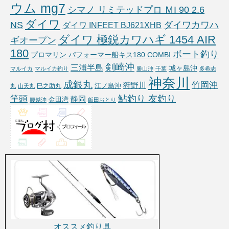
ウム mg7
シマノ リミテッドプロ ＭI 90 2.6
ダイワ
NS
ダイワカワハ
ダイワ INFEET BJ621XHB
ダイワ 極鋭カワハギ 1454 AIR
ギオープン
180
ボート釣り
プロマリン パフォーマー船キス180 COMBI
剣崎沖
三浦半島
城ヶ島沖
マルイカ
マルイカ釣り
勝山沖
千葉
多希志
神奈川
成銀丸
竹岡沖
狩野川
江ノ島沖
巳之助丸
丸
山天丸
鮎釣り 友釣り
竿頭
静岡
金田湾
腰越沖
飯田おとり
オススメ釣り具