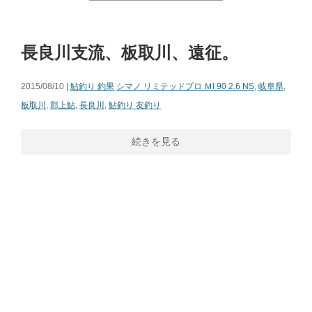
長良川支流、板取川、遠征。
2015/08/10 |
鮎釣り 釣果
シマノ リミテッドプロ ＭI 90 2.6 NS
,
岐阜県
,
板取川
,
郡上鮎
,
長良川
,
鮎釣り 友釣り
続きを見る