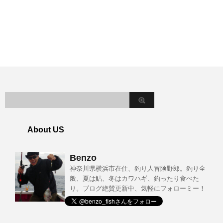
About US
Benzo
神奈川県横浜市在住、釣り人冒険野郎。釣り全
般、夏は鮎、冬はカワハギ、釣ったり食べた
り。ブログ絶賛更新中、気軽にフォローミー！