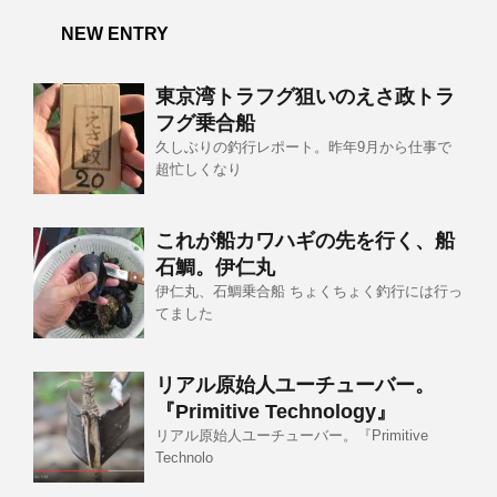
NEW ENTRY
東京湾トラフグ狙いのえさ政トラ
フグ乗合船
久しぶりの釣行レポート。昨年9月から仕事で
超忙しくなり
これが船カワハギの先を行く、船
石鯛。伊仁丸
伊仁丸、石鯛乗合船 ちょくちょく釣行には行っ
てました
リアル原始人ユーチューバー。
『Primitive Technology』
リアル原始人ユーチューバー。『Primitive
Technolo