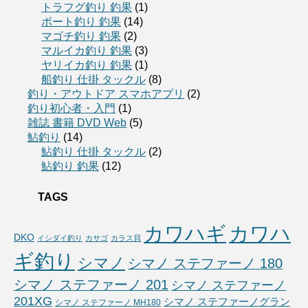
トラフグ釣り 釣果
(1)
ボート釣り 釣果
(14)
マゴチ釣り 釣果
(2)
マルイカ釣り 釣果
(3)
ヤリイカ釣り 釣果
(1)
船釣り 仕掛 タックル
(8)
釣り・アウトドア スマホアプリ
(2)
釣り初心者・入門
(1)
雑誌 書籍 DVD Web
(5)
鮎釣り
(14)
鮎釣り 仕掛 タックル
(2)
鮎釣り 釣果
(12)
TAGS
カワハギ
カワハ
DKO
イシダイ釣り
カサゴ
カラス貝
ギ釣り
シマノ
シマノ ステファーノ 180
シマノ ステファーノ 201
シマノ ステファーノ
201XG
シマノ ステファーノグラン
シマノ ステファーノ MH180