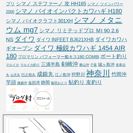
シマノ ステファーノ 攻 HH165
プリ
シマノ ツインパワー
シマノ バイオインパクトカワハギ H180
2000
シマノ メタニ
シマノ バイオクラフト301XH
ウム mg7
シマノ リミテッドプロ ＭI 90 2.6
ダイワ
NS
ダイワカワハ
ダイワ INFEET BJ621XHB
ダイワ 極鋭カワハギ 1454 AIR
ギオープン
180
ボート釣り
プロマリン パフォーマー船キス180 COMBI
剣崎沖
三浦半島
城ヶ島沖
マルイカ
マルイカ釣り
勝山沖
千葉
多希志
神奈川
成銀丸
竹岡沖
狩野川
江ノ島沖
巳之助丸
丸
山天丸
鮎釣り 友釣り
竿頭
静岡
金田湾
腰越沖
飯田おとり