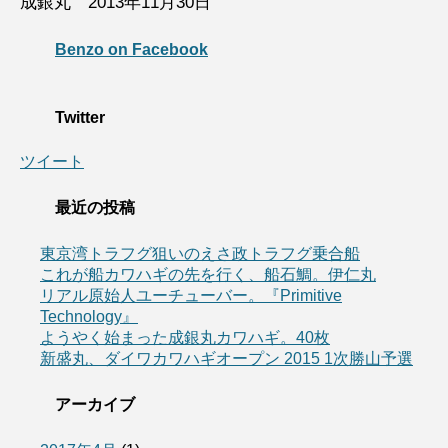
成銀丸 2013年11月30日
Benzo on Facebook
Twitter
ツイート
最近の投稿
東京湾トラフグ狙いのえさ政トラフグ乗合船
これが船カワハギの先を行く、船石鯛。伊仁丸
リアル原始人ユーチューバー。『Primitive
Technology』
ようやく始まった成銀丸カワハギ。40枚
新盛丸、ダイワカワハギオープン 2015 1次勝山予選
アーカイブ