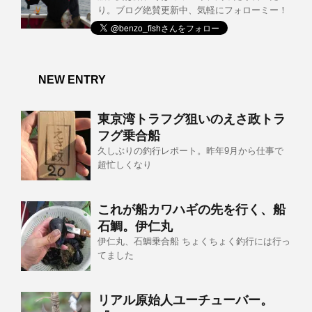
り。ブログ絶賛更新中、気軽にフォローミー！
NEW ENTRY
東京湾トラフグ狙いのえさ政トラ
フグ乗合船
久しぶりの釣行レポート。昨年9月から仕事で
超忙しくなり
これが船カワハギの先を行く、船
石鯛。伊仁丸
伊仁丸、石鯛乗合船 ちょくちょく釣行には行っ
てました
リアル原始人ユーチューバー。