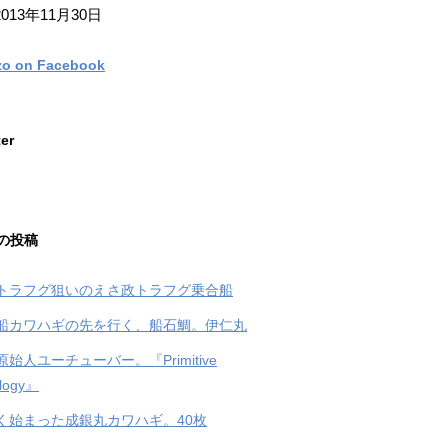
013年11月30日
zo on Facebook
ter
の投稿
トラフグ狙いのえさ政トラフグ乗合船
船カワハギの先を行く、船石鯛。伊仁丸
始人ユーチューバー。『Primitive
logy』
く始まった成銀丸カワハギ。40枚