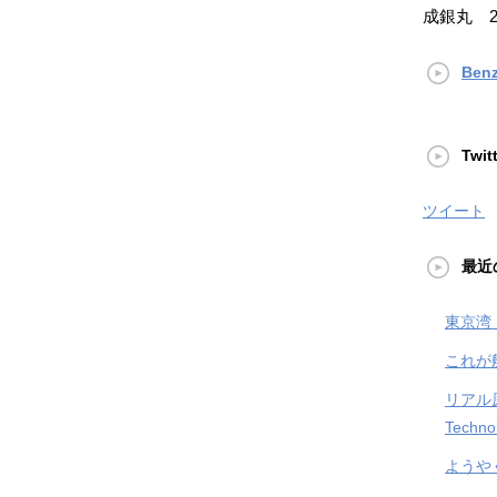
成銀丸 2
Ben
Twit
ツイート
最近
東京湾
これが
リアル原
Techno
ようや