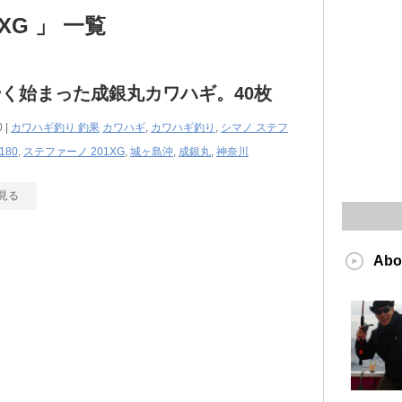
XG 」 一覧
く始まった成銀丸カワハギ。40枚
0 |
カワハギ釣り 釣果
カワハギ
,
カワハギ釣り
,
シマノ ステフ
180
,
ステファーノ 201XG
,
城ヶ島沖
,
成銀丸
,
神奈川
見る
Abo