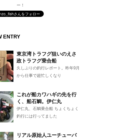
ー！
W ENTRY
東京湾トラフグ狙いのえさ
政トラフグ乗合船
久しぶりの釣行レポート。昨年9月
から仕事で超忙しくなり
これが船カワハギの先を行
く、船石鯛。伊仁丸
伊仁丸、石鯛乗合船 ちょくちょく
釣行には行ってました
リアル原始人ユーチューバ