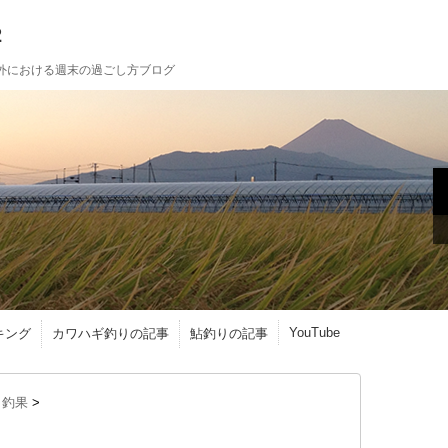
2
外における週末の過ごし方ブログ
YouTube
キング
カワハギ釣りの記事
鮎釣りの記事
 釣果
>