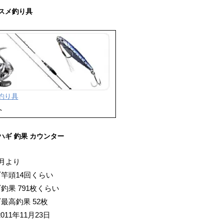
スメ釣り具
釣り具
へ
ハギ 釣果 カウンター
1月より
ギ竿頭14回くらい
釣果 791枚くらい
最高釣果 52枚
011年11月23日