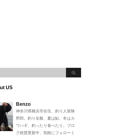
ut US
Benzo
神奈川県横浜市在住、釣り人冒険
野郎。釣り全般、夏は鮎、冬はカ
ワハギ、釣ったり食べたり。ブロ
グ絶賛更新中、気軽にフォローミ