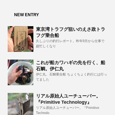
NEW ENTRY
東京湾トラフグ狙いのえさ政トラ
フグ乗合船
久しぶりの釣行レポート。昨年9月から仕事で
超忙しくなり
これが船カワハギの先を行く、船
石鯛。伊仁丸
伊仁丸、石鯛乗合船 ちょくちょく釣行には行っ
てました
リアル原始人ユーチューバー。
『Primitive Technology』
リアル原始人ユーチューバー。『Primitive
Technolo