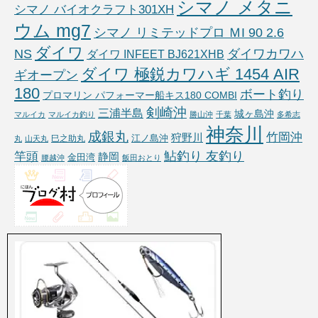
シマノ メタニ
シマノ バイオクラフト301XH
ウム mg7
シマノ リミテッドプロ ＭI 90 2.6
ダイワ
NS
ダイワカワハ
ダイワ INFEET BJ621XHB
ダイワ 極鋭カワハギ 1454 AIR
ギオープン
180
ボート釣り
プロマリン パフォーマー船キス180 COMBI
剣崎沖
三浦半島
城ヶ島沖
マルイカ
マルイカ釣り
勝山沖
千葉
多希志
神奈川
成銀丸
竹岡沖
狩野川
江ノ島沖
巳之助丸
丸
山天丸
鮎釣り 友釣り
竿頭
静岡
金田湾
腰越沖
飯田おとり