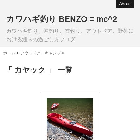
About
カワハギ釣り BENZO = mc^2
カワハギ釣り、沖釣り、友釣り、アウトドア、野外に
おける週末の過ごし方ブログ
ホーム
>
アウトドア・キャンプ
>
「 カヤック 」 一覧